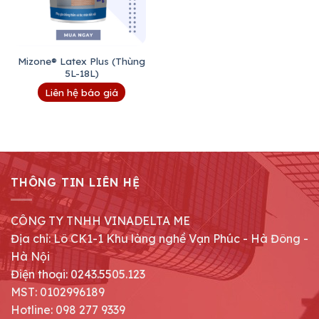
Mizone® Latex Plus (Thùng
5L-18L)
Liên hệ báo giá
THÔNG TIN LIÊN HỆ
CÔNG TY TNHH VINADELTA ME
Địa chỉ: Lô CK1-1 Khu làng nghề Vạn Phúc - Hà Đông -
Hà Nội
Điện thoại: 0243.5505.123
MST: 0102996189
Hotline: 098 277 9339