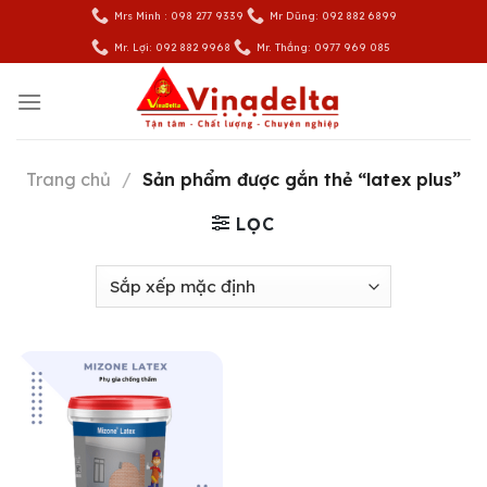
Skip
Mrs Minh : 098 277 9339
Mr Dũng: 092 882 6899
to
Mr. Lợi: 092 882 9968
Mr. Thắng: 0977 969 085
content
Trang chủ
/
Sản phẩm được gắn thẻ “latex plus”
LỌC