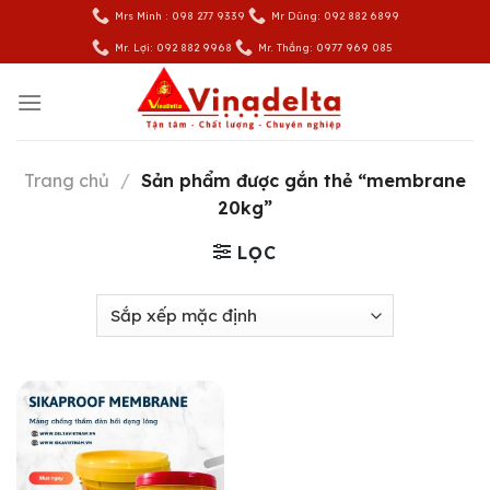
Skip
Mrs Minh : 098 277 9339
Mr Dũng: 092 882 6899
to
Mr. Lợi: 092 882 9968
Mr. Thắng: 0977 969 085
content
Trang chủ
/
Sản phẩm được gắn thẻ “membrane
20kg”
LỌC