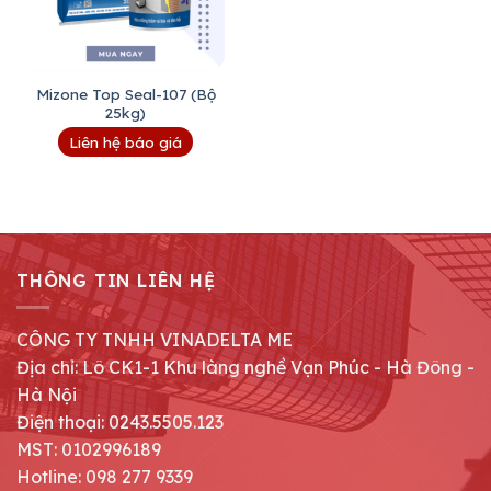
Mizone Top Seal-107 (Bộ
25kg)
Liên hệ báo giá
THÔNG TIN LIÊN HỆ
CÔNG TY TNHH VINADELTA ME
Địa chỉ: Lô CK1-1 Khu làng nghề Vạn Phúc - Hà Đông -
Hà Nội
Điện thoại: 0243.5505.123
MST: 0102996189
Hotline: 098 277 9339