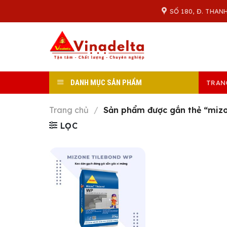
Skip
SỐ 180, Đ. THAN
to
content
DANH MỤC SẢN PHẨM
TRAN
Trang chủ
/
Sản phẩm được gắn thẻ “miz
LỌC