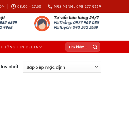
OM
08:00 - 17:30
MRS MINH : 098 277 9339
uật
Tư vấn bán hàng 24/7
882 6899
Mr.Thắng: 0977 969 085
82 9968
Mr.Tuynh: 090 342 3639
Tìm
THÔNG TIN DELTA
kiếm:
 duy nhất