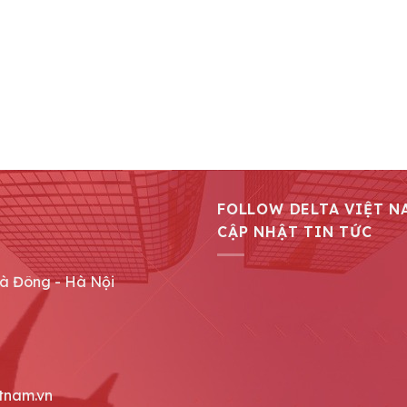
FOLLOW DELTA VIỆT N
CẬP NHẬT TIN TỨC
Hà Đông - Hà Nội
tnam.vn