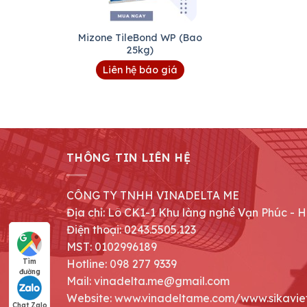
Mizone TileBond WP (Bao
25kg)
Liên hệ báo giá
THÔNG TIN LIÊN HỆ
CÔNG TY TNHH VINADELTA ME
Địa chỉ: Lô CK1-1 Khu làng nghề Vạn Phúc - 
Điện thoại: 0243.5505.123
MST: 0102996189
Hotline: 098 277 9339
Tìm
đường
Mail: vinadelta.me@gmail.com
Website: www.vinadeltame.com/www.sikavie
Chat Zalo