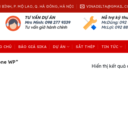
H BÌNH, P. MỘ LAO, Q. HÀ ĐÔNG, HÀ NỘI
VINADELTA@GMAIL.C
TƯ VẤN DỰ ÁN
Hỗ trợ kỹ th
Mrs Minh: 098 277 9339
Mr.Dũng:
092 
Tư vấn giờ hành chính
Mr.Lợi: 092 8
G CHỦ
BÁO GIÁ SIKA
DỰ ÁN
SẮT THÉP
TIN TỨC
one WP”
Hiển thị kết quả