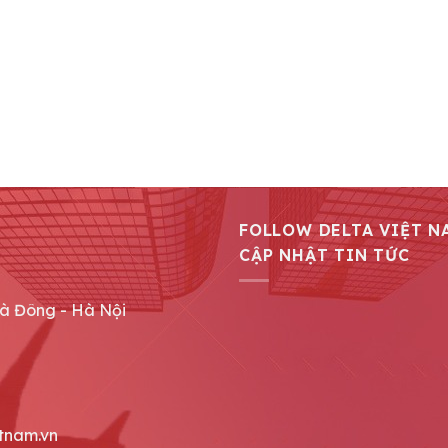
FOLLOW DELTA VIỆT N
CẬP NHẬT TIN TỨC
Hà Đông - Hà Nội
tnam.vn