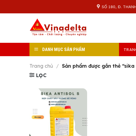
Skip
SỐ 180, Đ. THAN
to
content
DANH MỤC SẢN PHẨM
TRAN
Trang chủ
/
Sản phẩm được gắn thẻ “sika a
LỌC