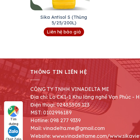
Sika Antisol S (Thùng
5/25/200L)
Liên hệ báo giá
THÔNG TIN LIÊN HỆ
CÔNG TY TNHH VINADELTA ME
Địa chỉ: Lô CK1-1 Khu làng nghề Vạn Phúc - 
Điện thoại: 0243.5505.123
MST: 0102996189
Hotline: 098 277 9339
Tìm
đường
Mail: vinadelta.me@gmail.com
Website: www.vinadeltame.com/www.sikavie
Chat Zalo