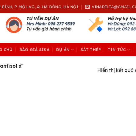
H BÌNH, P. MỘ LAO, Q. HÀ ĐÔNG, HÀ NỘI
VINADELTA@GMAIL.C
TƯ VẤN DỰ ÁN
Hỗ trợ kỹ th
Mrs Minh: 098 277 9339
Mr.Dũng:
092 
Tư vấn giờ hành chính
Mr.Lợi: 092 8
G CHỦ
BÁO GIÁ SIKA
DỰ ÁN
SẮT THÉP
TIN TỨC
ntisol s”
Hiển thị kết quả