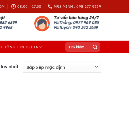
OM
08:00 - 17:30
MRS MINH : 098 277 9339
uật
Tư vấn bán hàng 24/7
882 6899
Mr.Thắng: 0977 969 085
82 9968
Mr.Tuynh: 090 342 3639
Tìm
THÔNG TIN DELTA
kiếm:
 duy nhất