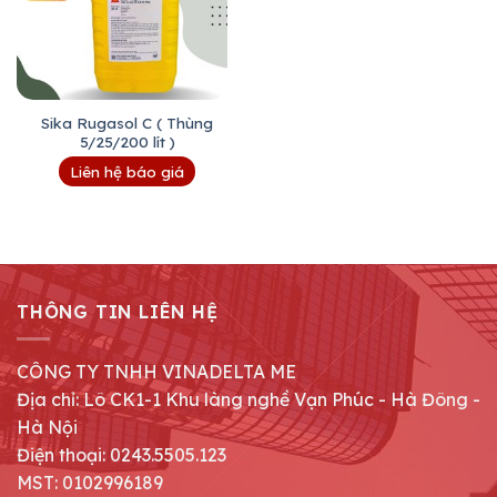
Sika Rugasol C ( Thùng
5/25/200 lít )
Liên hệ báo giá
THÔNG TIN LIÊN HỆ
CÔNG TY TNHH VINADELTA ME
Địa chỉ: Lô CK1-1 Khu làng nghề Vạn Phúc - Hà Đông -
Hà Nội
Điện thoại: 0243.5505.123
MST: 0102996189