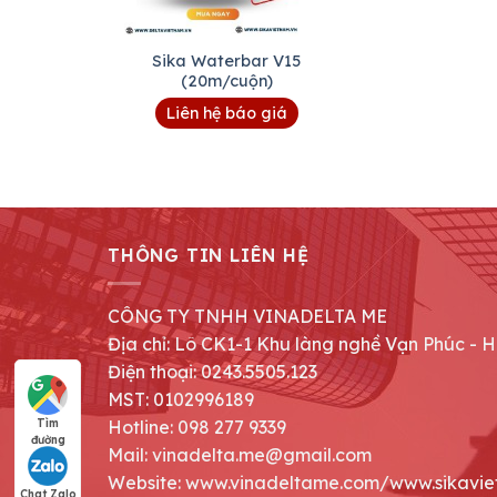
Sika Waterbar V15
(20m/cuộn)
Liên hệ báo giá
THÔNG TIN LIÊN HỆ
CÔNG TY TNHH VINADELTA ME
Địa chỉ: Lô CK1-1 Khu làng nghề Vạn Phúc - 
Điện thoại: 0243.5505.123
MST: 0102996189
Hotline: 098 277 9339
Tìm
đường
Mail: vinadelta.me@gmail.com
Website: www.vinadeltame.com/www.sikavie
Chat Zalo