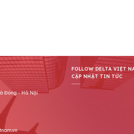
FOLLOW DELTA VIỆT N
CẬP NHẬT TIN TỨC
Hà Đông - Hà Nội
tnam.vn