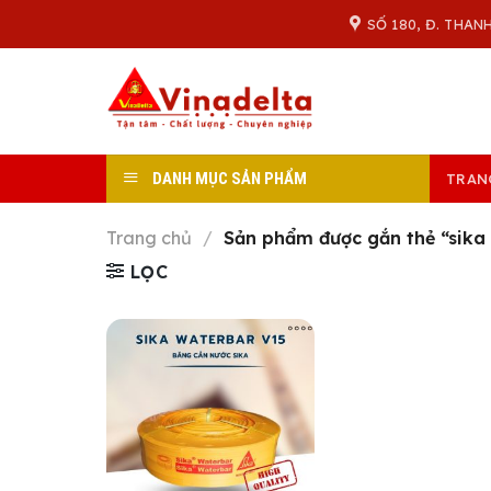
Skip
SỐ 180, Đ. THAN
to
content
DANH MỤC SẢN PHẨM
TRAN
Trang chủ
/
Sản phẩm được gắn thẻ “sika
LỌC