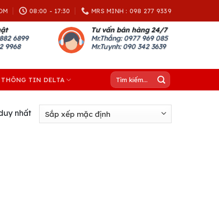
OM
08:00 - 17:30
MRS MINH : 098 277 9339
uật
Tư vấn bán hàng 24/7
882 6899
Mr.Thắng: 0977 969 085
82 9968
Mr.Tuynh: 090 342 3639
Tìm
THÔNG TIN DELTA
kiếm:
 duy nhất