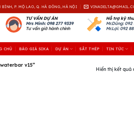
H BÌNH, P. MỘ LAO, Q. HÀ ĐÔNG, HÀ NỘI
VINADELTA@GMAIL.C
TƯ VẤN DỰ ÁN
Hỗ trợ kỹ th
Mrs Minh: 098 277 9339
Mr.Dũng:
092 
Tư vấn giờ hành chính
Mr.Lợi: 092 8
G CHỦ
BÁO GIÁ SIKA
DỰ ÁN
SẮT THÉP
TIN TỨC
 waterbar v15”
Hiển thị kết quả