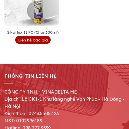
Sikaflex 11 FC (Chai 300ml)
Liên hệ báo giá
THÔNG TIN LIÊN HỆ
CÔNG TY TNHH VINADELTA ME
Địa chỉ: Lô CK1-1 Khu làng nghề Vạn Phúc - Hà Đông -
Hà Nội
Điện thoại: 0243.5505.123
MST: 0102996189
Hotline: 098 277 9339