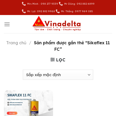
Skip
Mrs Minh : 098 277 9339
Mr Dũng: 092 882 6899
to
Mr. Lợi: 092 882 9968
Mr. Thắng: 0977 969 085
content
Trang chủ
/
Sản phẩm được gắn thẻ “Sikaflex 11
FC”
LỌC