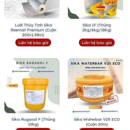
Lưới Thủy Tinh Sika
Sika 1F (Thùng
Reemat Premium (Cuộn
2kg/6kg/18kg)
200×1.38m)
Liên hệ báo giá
Liên hệ báo giá
Sika Rugasol F (Thùng
Sika Waterbar V25 ECO
15kg)
(Cuộn 20m)