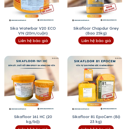
Sika Waterbar V20 ECO
Sikafloor Chapdur Grey
VN (20m/cuộn)
(Bao 25kg)
Liên hệ báo giá
Liên hệ báo giá
Sikafloor 161 HC (20
Sikafloor 81 EpoCem (Bộ
kg/bộ)
23 kg)