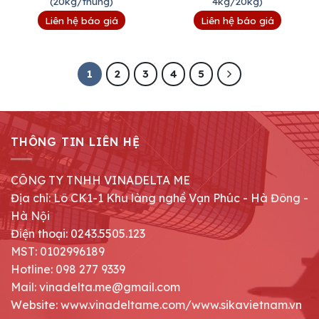
(20kg/thùng)
4kg/20kg)
Liên hệ báo giá
Liên hệ báo giá
1
2
3
4
5
THÔNG TIN LIÊN HỆ
CÔNG TY TNHH VINADELTA ME
Địa chỉ: Lô CK1-1 Khu làng nghề Vạn Phúc - Hà Đông -
Hà Nội
Điện thoại: 0243.5505.123
MST: 0102996189
Hotline: 098 277 9339
Mail: vinadelta.me@gmail.com
Website: www.vinadeltame.com/www.sikavietnam.vn