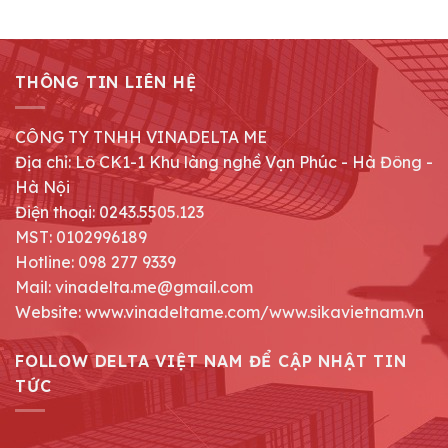
THÔNG TIN LIÊN HỆ
CÔNG TY TNHH VINADELTA ME
Địa chỉ: Lô CK1-1 Khu làng nghề Vạn Phúc - Hà Đông -
Hà Nội
Điện thoại: 0243.5505.123
MST: 0102996189
Hotline: 098 277 9339
Mail: vinadelta.me@gmail.com
Website: www.vinadeltame.com/www.sikavietnam.vn
FOLLOW DELTA VIỆT NAM ĐỂ CẬP NHẬT TIN
TỨC