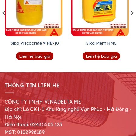
Sika Viscocrete ® HE-10
Sika Ment RMC
Liên hệ báo giá
Liên hệ báo giá
THÔNG TIN LIÊN HỆ
CÔNG TY TNHH VINADELTA ME
Địa chỉ: Lô CK1-1 Khu làng nghề Vạn Phúc - Hà Đông -
Hà Nội
Điện thoại: 0243.5505.123
MST: 0102996189