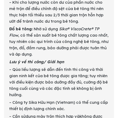
– Khi cho lượng nước còn dư của phần nước cho
mẻ trộn để điều chỉnh độ sệt của bê tông thì nên
thực hiện tối thiểu sau 2/3 thời gian trộn hỗn hợp
ướt để tránh nước dư trong bê tông.
Đổ bê tông:
Nhờ sử dụng
Sika® ViscoCrete® TP
Flow
, có thể sản xuất bê tông chất lượng cao nhất,
tuy nhiên các qui trình của công nghệ bê tông, như
trộn, đổ, đầm rung, bảo dưỡng phải được tuân thủ
và áp dụng.
Lưu ý về thi công/ Giới hạn
– Qúa liều lượng sẽ dẫn đến tính thi công và thời
gian ninh kết của bê tông được gia tăng; tuy nhiên
với điều kiện được bảo dưỡng đầy đủ, cường độ bê
tông cuối cùng và các đặc tính sẽ không bị ảnh
hưởng.
– Công ty Sika Hữu Hạn (Vietnam) có thể cung cấp
thiết bị định lượng chính xác.
– Cần sửdụng máy trộn thích hợp vàkhông được