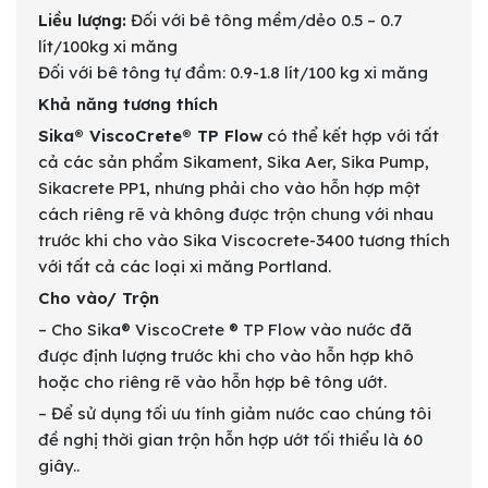
Liều lượng:
Đối với bê tông mềm/dẻo 0.5 – 0.7
lít/100kg xi măng
Đối với bê tông tự đầm: 0.9-1.8 lít/100 kg xi măng
Khả năng tương thích
Sika® ViscoCrete® TP Flow
có thể kết hợp với tất
cả các sản phẩm Sikament, Sika Aer, Sika Pump,
Sikacrete PP1, nhưng phải cho vào hỗn hợp một
cách riêng rẽ và không được trộn chung với nhau
trước khi cho vào Sika Viscocrete-3400 tương thích
với tất cả các loại xi măng Portland.
Cho vào/ Trộn
– Cho Sika® ViscoCrete ® TP Flow vào nước đã
được định lượng trước khi cho vào hỗn hợp khô
hoặc cho riêng rẽ vào hỗn hợp bê tông ướt.
– Để sử dụng tối ưu tính giảm nước cao chúng tôi
đề nghị thời gian trộn hỗn hợp ướt tối thiểu là 60
giây..