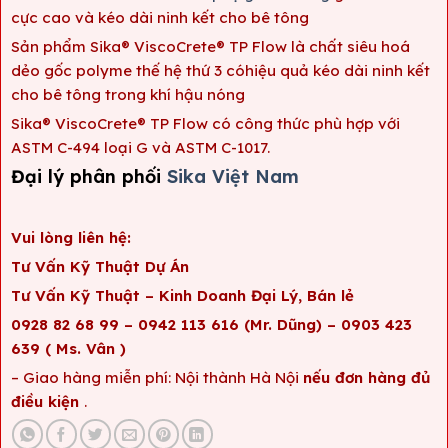
cực cao và kéo dài ninh kết cho bê tông
Sản phẩm Sika® ViscoCrete® TP Flow là chất siêu hoá
dẻo gốc polyme thế hệ thứ 3 cóhiệu quả kéo dài ninh kết
cho bê tông trong khí hậu nóng
Sika® ViscoCrete® TP Flow có công thức phù hợp với
ASTM C-494 loại G và ASTM C-1017.
Đại lý phân phối
Sika Việt Nam
Vui lòng liên hệ:
Tư Vấn Kỹ Thuật Dự Án
Tư Vấn Kỹ Thuật – Kinh Doanh Đại Lý, Bán lẻ
0928 82 68 99 – 0942 113 616 (Mr. Dũng) – 0903 423
639 ( Ms. Vân )
– Giao hàng miễn phí: Nội thành Hà Nội
nếu đơn hàng đủ
điều kiện
.