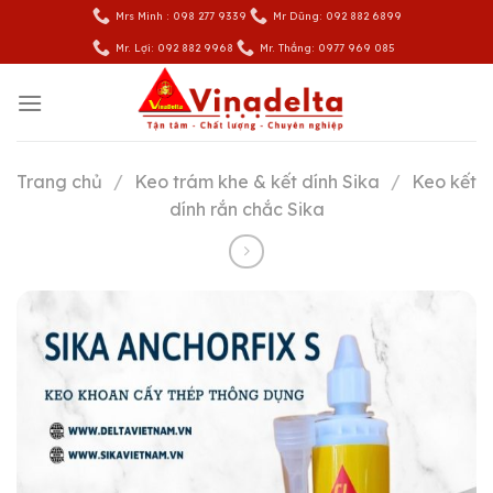
Skip
Mrs Minh : 098 277 9339
Mr Dũng: 092 882 6899
to
Mr. Lợi: 092 882 9968
Mr. Thắng: 0977 969 085
content
Trang chủ
/
Keo trám khe & kết dính Sika
/
Keo kết
dính rắn chắc Sika