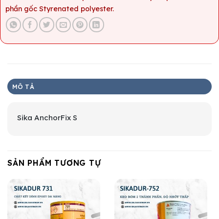
phần gốc Styrenated polyester.
MÔ TẢ
Sika AnchorFix S
SẢN PHẨM TƯƠNG TỰ