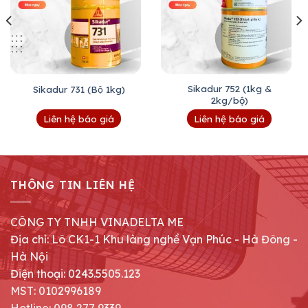
Sikadur 752 (1kg &
Sikadur 731 (Bộ 1kg)
2kg/bộ)
Liên hệ báo giá
Liên hệ báo giá
THÔNG TIN LIÊN HỆ
CÔNG TY TNHH VINADELTA ME
Địa chỉ: Lô CK1-1 Khu làng nghề Vạn Phúc - Hà Đông -
Hà Nội
Điện thoại: 0243.5505.123
MST: 0102996189