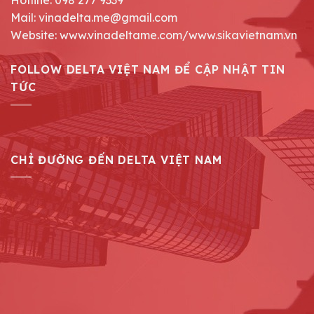
Hotline: 098 277 9339
Mail: vinadelta.me@gmail.com
Website: www.vinadeltame.com/www.sikavietnam.vn
FOLLOW DELTA VIỆT NAM ĐỂ CẬP NHẬT TIN
TỨC
CHỈ ĐƯỜNG ĐẾN DELTA VIỆT NAM