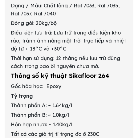
Dạng / Màu: Chất lỏng / Ral 7033, Ral 7035,
Ral 7037, Ral 7040
Đóng gói: 20kg/bộ
Điều kiện lưu trữ: Lưu trữ trong điều kiện khô
ráo, tránh ánh nắng mặt trời trực tiếp và nhiệt
độ từ + 18°C và +30°C
Thời hạn sử dụng: 12 tháng nếu lưu trữ đúng
cách trong bao bì nguyên chưa mở.
Thông số kỹ thuật Sikafloor 264
Gốc hóa học: Epoxy
Tỷ trọng
Thành phần A: ~ 1.64kg/l
Thành phần B: ~ 1.0kg/l
Hỗn hợp nhựa: ~ 1.40kg/l
Tất cả các giá trị tỉ trọng đo ở 23­­­­­­­­­­­­­­­­­­­­­­­­­­0C