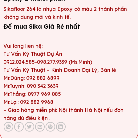
Sikafloor 264 là nhựa Epoxy có màu 2 thành phần
không dung môi và kinh tế.
Để mua Sika Giá Rẻ nhất
Vui lòng liên hệ:
Tư Vấn Kỹ Thuật Dự Án
0912.024.585-098.277.9339 (Ms.Minh)
Tư Vấn Kỹ Thuật – Kinh Doanh Đại Lý, Bán lẻ
Mr.Dũng: 092 882 6899
Mr.Tuynh: 090 342 3639
Mr.Thắng: 0977 969 085
Mr.Lợi: 092 882 9968
– Giao hàng miễn phí: Nội thành Hà Nội nếu đơn
hàng đủ điều kiện .