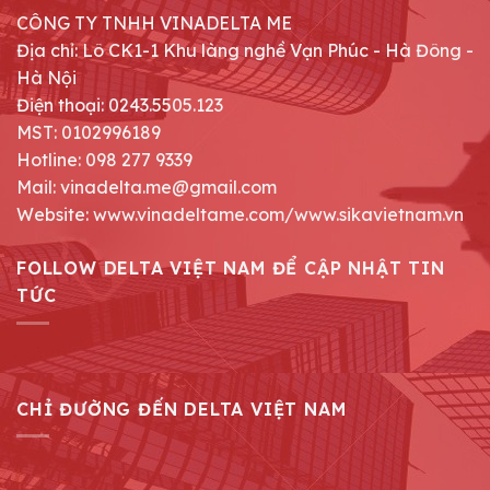
CÔNG TY TNHH VINADELTA ME
Địa chỉ: Lô CK1-1 Khu làng nghề Vạn Phúc - Hà Đông -
Hà Nội
Điện thoại: 0243.5505.123
MST: 0102996189
Hotline: 098 277 9339
Mail: vinadelta.me@gmail.com
Website: www.vinadeltame.com/www.sikavietnam.vn
FOLLOW DELTA VIỆT NAM ĐỂ CẬP NHẬT TIN
TỨC
CHỈ ĐƯỜNG ĐẾN DELTA VIỆT NAM