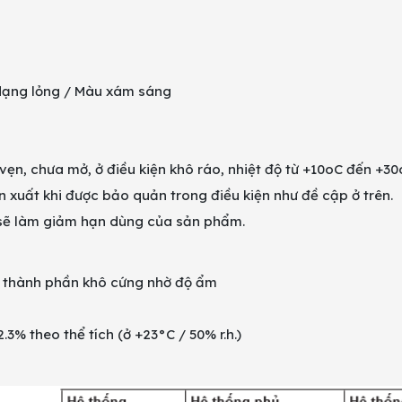
 dạng lỏng / Màu xám sáng
vẹn, chưa mở, ở điều kiện khô ráo, nhiệt độ từ +10oC đến +30
 xuất khi được bảo quản trong điều kiện như đề cập ở trên.
o sẽ làm giảm hạn dùng của sản phẩm.
 thành phần khô cứng nhờ độ ẩm
3% theo thể tích (ở +23°C / 50% r.h.)