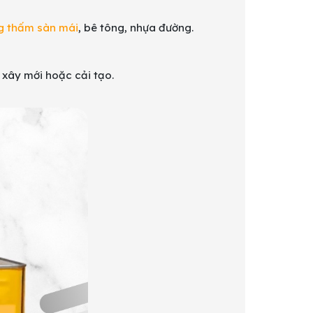
g thấm sàn mái
, bê tông, nhựa đường.
xây mới hoặc cải tạo.