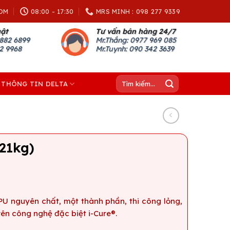
OM
08:00 - 17:30
MRS MINH : 098 277 9339
uật
Tư vấn bán hàng 24/7
882 6899
Mr.Thắng: 0977 969 085
82 9968
Mr.Tuynh: 090 342 3639
Tìm
THÔNG TIN DELTA
kiếm:
 21kg)
PU nguyên chất, một thành phần, thi công lỏng,
ên công nghệ đặc biệt i-Cure®.