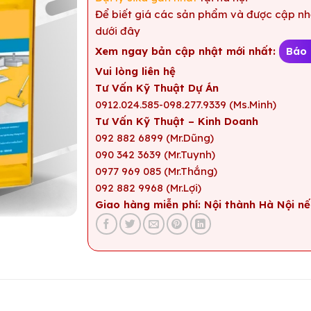
Để biết giá các sản phẩm và được cập nhậ
dưới đây
Xem ngay bản cập nhật mới nhất:
Báo 
Vui lòng liên hệ
Tư Vấn Kỹ Thuật Dự Án
0912.024.585-098.277.9339 (Ms.Minh)
Tư Vấn Kỹ Thuật – Kinh Doanh
092 882 6899 (Mr.Dũng)
090 342 3639 (Mr.Tuynh)
0977 969 085 (Mr.Thắng)
092 882 9968 (Mr.Lợi)
Giao hàng miễn phí: Nội thành Hà Nội nế