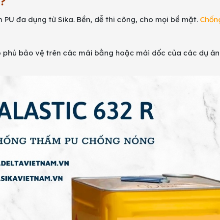
?
PU đa dụng từ Sika. Bền, dễ thi công, cho mọi bề mặt.
Chốn
p phủ bảo vệ trên các mái bằng hoặc mái dốc của các dự án 