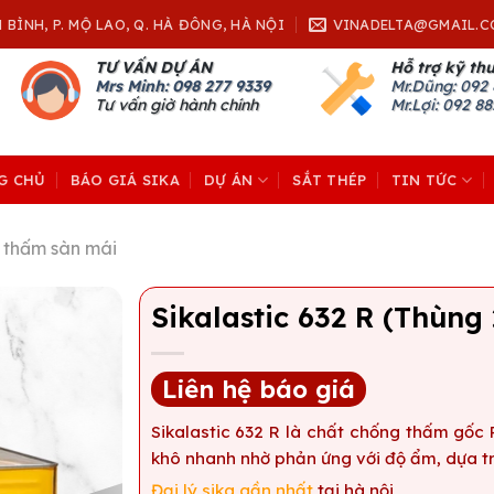
H BÌNH, P. MỘ LAO, Q. HÀ ĐÔNG, HÀ NỘI
VINADELTA@GMAIL.C
TƯ VẤN DỰ ÁN
Hỗ trợ kỹ th
Mrs Minh: 098 277 9339
Mr.Dũng:
092 
Tư vấn giờ hành chính
Mr.Lợi: 092 8
G CHỦ
BÁO GIÁ SIKA
DỰ ÁN
SẮT THÉP
TIN TỨC
 thấm sàn mái
Sikalastic 632 R (Thùng
Liên hệ báo giá
Sikalastic 632 R là chất chống thấm gốc 
khô nhanh nhờ phản ứng với độ ẩm, dựa tr
Đại lý sika gần nhất
tại hà nội