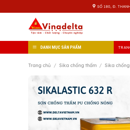
Skip
SỐ 180, Đ. THAN
to
content
DANH MỤC SẢN PHẨM
TRAN
Trang chủ
/
Sika chống thấm
/
Sika chống