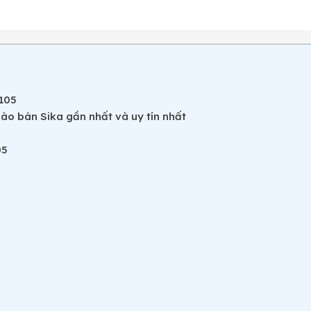
105
nào bán Sika gần nhất và uy tín nhất
05