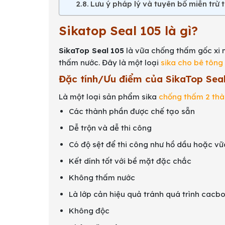
Lưu ý pháp lý và tuyên bố miễn trừ 
Sikatop Seal 105 là gì?
SikaTop Seal
105
là vữa chống thấm gốc xi 
thấm nước. Đây là một loại
sika cho bê tông
Đặc tính/Ưu điểm của SikaTop Sea
Là một loại sản phẩm sika
chống thấm 2 th
Các thành phần được chế tạo sẵn
Dễ trộn và dễ thi công
Có độ sệt để thi công như hồ dầu hoặc vữ
Kết dính tốt với bề mặt đặc chắc
Không thấm nước
Là lớp cản hiệu quả tránh quá trình cacb
Không độc