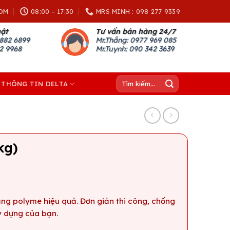
OM
08:00 - 17:30
MRS MINH : 098 277 9339
uật
Tư vấn bán hàng 24/7
882 6899
Mr.Thắng: 0977 969 085
82 9968
Mr.Tuynh: 090 342 3639
Tìm
THÔNG TIN DELTA
kiếm:
kg)
ng polyme hiệu quả. Đơn giản thi công, chống
y dựng của bạn.