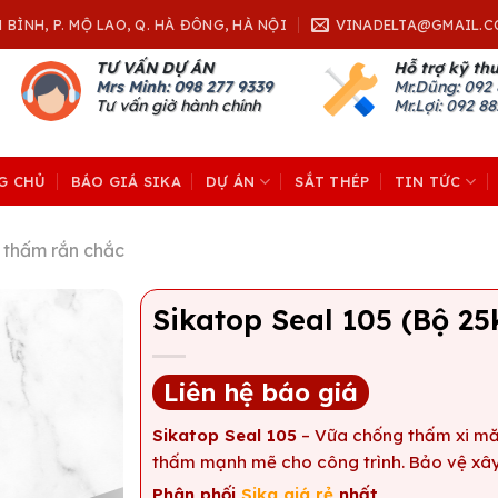
H BÌNH, P. MỘ LAO, Q. HÀ ĐÔNG, HÀ NỘI
VINADELTA@GMAIL.C
TƯ VẤN DỰ ÁN
Hỗ trợ kỹ th
Mrs Minh: 098 277 9339
Mr.Dũng:
092 
Tư vấn giờ hành chính
Mr.Lợi: 092 8
G CHỦ
BÁO GIÁ SIKA
DỰ ÁN
SẮT THÉP
TIN TỨC
 thấm rắn chắc
Sikatop Seal 105 (Bộ 25
Liên hệ báo giá
Sikatop Seal 105
– Vữa chống thấm xi mă
thấm mạnh mẽ cho công trình. Bảo vệ xâ
Phân phối
Sika giá rẻ
nhất