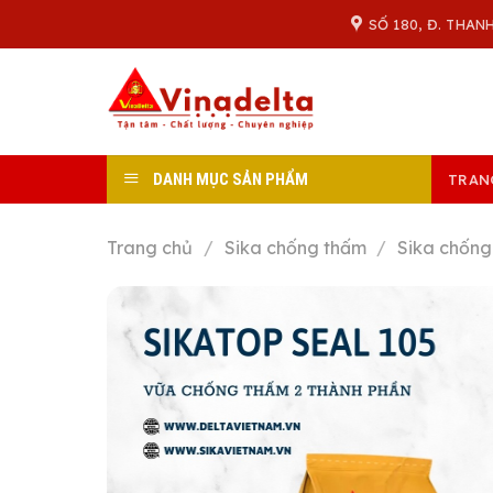
Skip
SỐ 180, Đ. THAN
to
content
DANH MỤC SẢN PHẨM
TRAN
Trang chủ
/
Sika chống thấm
/
Sika chống