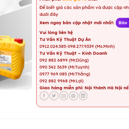
Để biết giá các sản phẩm và được cập nhậ
dưới đây
Xem ngay bản cập nhật mới nhất:
Báo 
Vui lòng liên hệ
Tư Vấn Kỹ Thuật Dự Án
0912.024.585-098.277.9339 (Ms.Minh)
Tư Vấn Kỹ Thuật – Kinh Doanh
092 882 6899 (Mr.Dũng)
090 342 3639 (Mr.Tuynh)
0977 969 085 (Mr.Thắng)
092 882 9968 (Mr.Lợi)
Giao hàng miễn phí: Nội thành Hà Nội nế