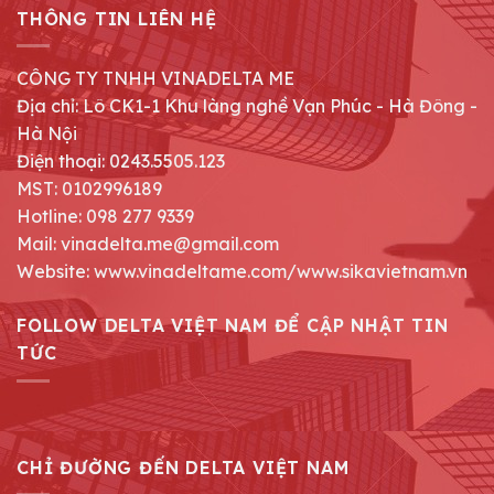
THÔNG TIN LIÊN HỆ
CÔNG TY TNHH VINADELTA ME
Địa chỉ: Lô CK1-1 Khu làng nghề Vạn Phúc - Hà Đông -
Hà Nội
Điện thoại: 0243.5505.123
MST: 0102996189
Hotline: 098 277 9339
Mail: vinadelta.me@gmail.com
Website: www.vinadeltame.com/www.sikavietnam.vn
FOLLOW DELTA VIỆT NAM ĐỂ CẬP NHẬT TIN
TỨC
CHỈ ĐƯỜNG ĐẾN DELTA VIỆT NAM