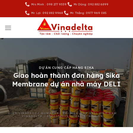
Skip
Mrs Minh : 098 277 9339
Mr Dũng: 092 882 6899
to
Mr. Lợi: 092 882 9968
Mr. Thắng: 0977 969 085
content
DỰ ÁN CUNG CẤP HÀNG SIKA
Giao hoàn thành đơn hàng Sika
Membrane dự án nhà máy DELI