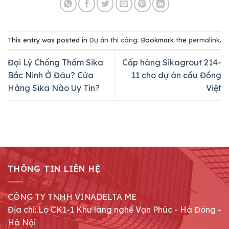
This entry was posted in
Dự án thi công
. Bookmark the
permalink
.
Đại Lý Chống Thấm Sika
Cấp hàng Sikagrout 214-
Bắc Ninh Ở Đâu? Cửa
11 cho dự án cầu Đồng
Hàng Sika Nào Uy Tín?
Việt
THÔNG TIN LIÊN HỆ
CÔNG TY TNHH VINADELTA ME
Địa chỉ: Lô CK1-1 Khu làng nghề Vạn Phúc - Hà Đông -
Hà Nội