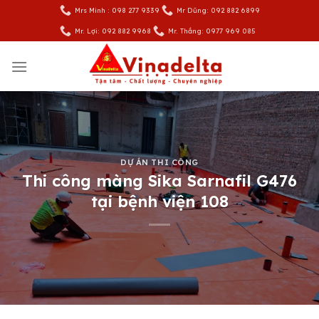
Skip
Mrs Minh : 098 277 9339
Mr Dũng: 092 882 6899
to
Mr. Lợi: 092 882 9968
Mr. Thắng: 0977 969 085
content
DỰ ÁN THI CÔNG
Thi công màng Sika Sarnafil G476
tại bệnh viện 108