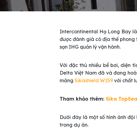
Intercontinental Hạ Long Bay là
được đánh giá có địa thế phong 
sạn IHG quản lý vận hành.
Với đặc thù nhiều bể bơi, diện 
Delta Việt Nam đã và đang hoà
màng
Sikashield W159
với chất 
Tham khảo thêm:
Sika TopSea
Dưới đây là một số hình ảnh đội
trong dự án.