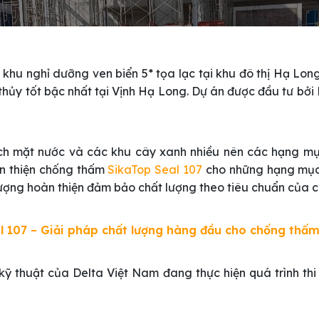
 khu nghỉ dưỡng ven biển 5* tọa lạc tại khu đô thị Hạ Lon
thủy tốt bậc nhất tại Vịnh Hạ Long. Dự án được đầu tư bở
tích mặt nước và các khu cây xanh nhiều nên các hạng m
n thiện chống thấm
SikaTop Seal 107
cho những hạng mục b
lượng hoàn thiện đảm bảo chất lượng theo tiêu chuẩn của c
l 107 – Giải pháp chất lượng hàng đầu cho chống thấ
 kỹ thuật của Delta Việt Nam đang thực hiện quá trình 