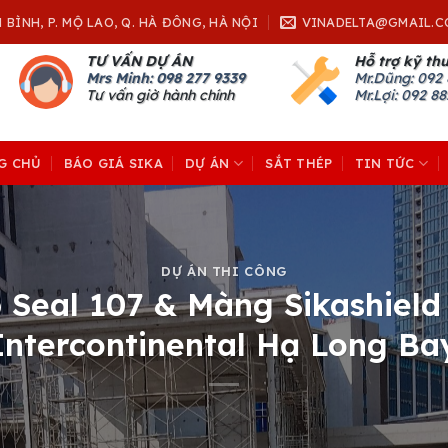
H BÌNH, P. MỘ LAO, Q. HÀ ĐÔNG, HÀ NỘI
VINADELTA@GMAIL.C
TƯ VẤN DỰ ÁN
Hỗ trợ kỹ th
Mrs Minh: 098 277 9339
Mr.Dũng:
092 
Tư vấn giờ hành chính
Mr.Lợi: 092 8
G CHỦ
BÁO GIÁ SIKA
DỰ ÁN
SẮT THÉP
TIN TỨC
DỰ ÁN THI CÔNG
 Seal 107 & Màng Sikashiel
Intercontinental Hạ Long Ba