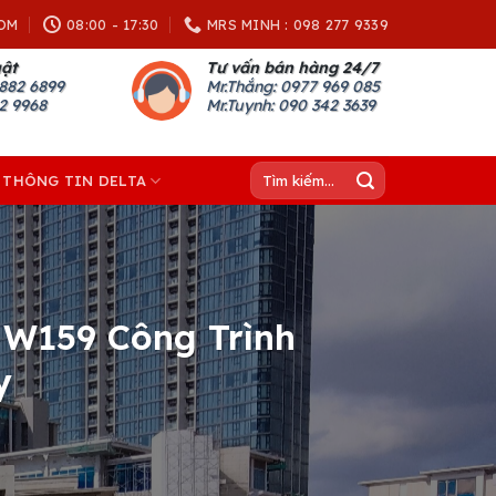
OM
08:00 - 17:30
MRS MINH : 098 277 9339
uật
Tư vấn bán hàng 24/7
882 6899
Mr.Thắng: 0977 969 085
82 9968
Mr.Tuynh: 090 342 3639
Tìm
THÔNG TIN DELTA
kiếm:
d W159 Công Trình
y