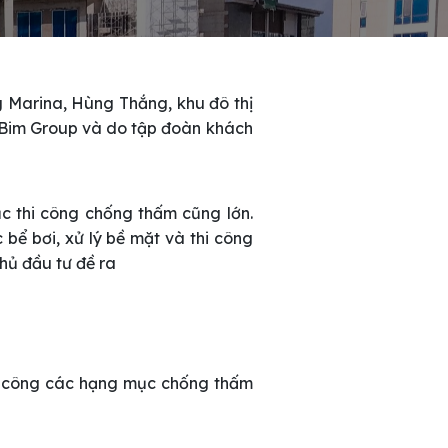
g Marina, Hùng Thắng, khu đô thị
i Bim Group và do tập đoàn khách
ục thi công chống thấm cũng lớn.
ể bơi, xử lý bề mặt và thi công
hủ đầu tư đề ra
m
thi công các hạng mục chống thấm