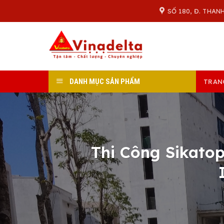
Skip
SỐ 180, Đ. THAN
to
content
DANH MỤC SẢN PHẨM
TRAN
Thi Công Sikatop