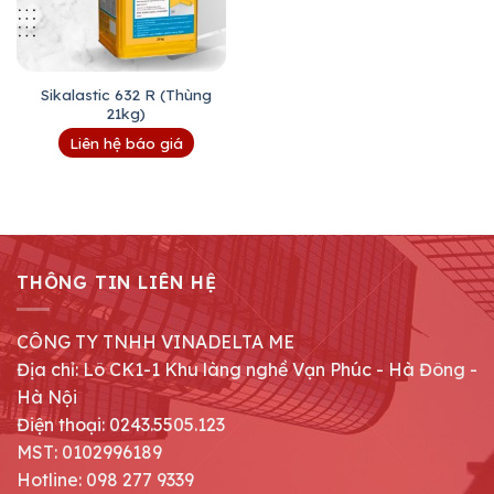
Sikalastic 632 R (Thùng
21kg)
Liên hệ báo giá
THÔNG TIN LIÊN HỆ
CÔNG TY TNHH VINADELTA ME
Địa chỉ: Lô CK1-1 Khu làng nghề Vạn Phúc - Hà Đông -
Hà Nội
Điện thoại: 0243.5505.123
MST: 0102996189
Hotline: 098 277 9339