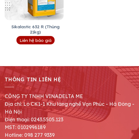
Sikalastic 632 R (Thùng
21kg)
Liên hệ báo giá
THÔNG TIN LIÊN HỆ
CÔNG TY TNHH VINADELTA ME
Địa chỉ: Lô CK1-1 Khu làng nghề Vạn Phúc - Hà Đông -
Hà Nội
Điện thoại: 0243.5505.123
MST: 0102996189
Hotline: 098 277 9339