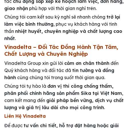
tác
chủ động sắp xếp kế hoạch làm việc, đơn hàng,
giao nhận
phù hợp với thời gian nghỉ trên.
Chúng tôi cam kết sau kỳ nghỉ sẽ nhanh chóng
trở lại
làm việc bình thường
, phục vụ khách hàng với tinh
thần
nhiệt huyết, chuyên nghiệp và chất lượng cao
nhất
.
Vinadelta – Đối Tác Đồng Hành Tận Tâm,
Chất Lượng và Chuyên Nghiệp
Vinadelta Group xin gửi lời
cảm ơn chân thành
đến
Quý khách hàng và đối tác đã
tin tưởng và đồng
hành
cùng chúng tôi trong suốt thời gian qua.
Chúng tôi tự hào là
đơn vị thi công chống thấm,
phân phối chính hãng sản phẩm Sika tại Việt Nam
,
cam kết mang đến
giải pháp bền vững, dịch vụ chất
lượng và giá trị lâu dài cho mọi công trình
.
Liên Hệ Vinadelta
Để được
tư vấn chi tiết, hỗ trợ đặt hàng hoặc giải