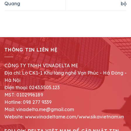
Quang
bộ
THÔNG TIN LIÊN HỆ
CÔNG TY TNHH VINADELTA ME
Địa chỉ: Lô CK1-1 Khu làng nghề Vạn Phúc - Hà Đông -
Hà Nội
Điện thoại: 0243.5505.123
MST: 0102996189
Hotline: 098 277 9339
Mail: vinadelta.me@gmail.com
Website: www.vinadeltame.com/www.sikavietnam.vn