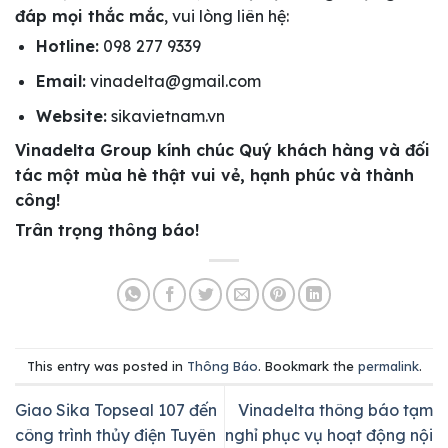
đáp mọi thắc mắc
, vui lòng liên hệ:
Hotline:
098 277 9339
Email:
vinadelta@gmail.com
Website:
sikavietnam.vn
Vinadelta Group kính chúc Quý khách hàng và đối
tác một mùa hè thật vui vẻ, hạnh phúc và thành
công!
Trân trọng thông báo!
This entry was posted in
Thông Báo
. Bookmark the
permalink
.
Giao Sika Topseal 107 đến
Vinadelta thông báo tạm
công trình thủy điện Tuyên
nghỉ phục vụ hoạt động nội