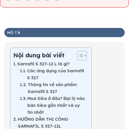
MÔ TẢ
Nội dung bài viết
Sarnafil S 327-12 L là gì?
Các ứng dụng của Sarnafil
S 327
Thông tin về sản phẩm
Sarnafil S 327
Mua Sika ở đâu? Đại lý nào
bán Sika gần nhất và uy
tín nhất
HƯỚNG DẪN THI CÔNG
SARNAFIL S 327-12L