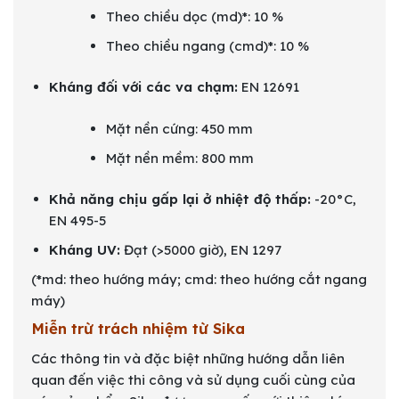
Theo chiều dọc (md)*: 10 %
Theo chiều ngang (cmd)*: 10 %
Kháng đối với các va chạm:
EN 12691
Mặt nền cứng: 450 mm
Mặt nền mềm: 800 mm
Khả năng chịu gấp lại ở nhiệt độ thấp:
-20°C,
EN 495-5
Kháng UV:
Đạt (>5000 giờ), EN 1297
(*md: theo hướng máy; cmd: theo hướng cắt ngang
máy)
Miễn trừ trách nhiệm từ Sika
Các thông tin và đặc biệt những hướng dẫn liên
quan đến việc thi công và sử dụng cuối cùng của