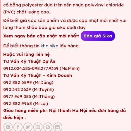
cố bằng polyester dựa trên nền nhựa polyvinyl chloride
(PVC) chất lượng cao.
Để biết giá các sản phẩm và được cập nhật mới nhất vui
lòng tham khảo báo giá sika dưới đây
Xem ngay bản cập nhật mới nhất:
Báo giá Sika
Để biết thông tin
kho sika
lấy hàng
Hoặc vui lòng liên hệ
Tư Vấn Kỹ Thuật Dự Án
0912.024.585-098.277.9339 (Ms.Minh)
Tư Vấn Kỹ Thuật – Kinh Doanh
092 882 6899 (Mr.Dũng)
090 342 3639 (Mr.Tuynh)
0977 969 085 (Mr.Thắng)
092 882 9968 (Mr.Lợi)
Giao hàng miễn phí: Nội thành Hà Nội nếu đơn hàng đủ
điều kiện .