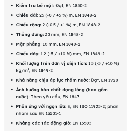
Kiểm tra bề mặt:
Đạt, EN 1850-2
Chiều dài:
25 (-0 / +5 %) m, EN 1848-2
Chiều rộng:
2 (-0.5 / +1 %) m, EN 1848-2
Thẳng đứng:
30 mm, EN 1848-2
Mặt phẳng:
10 mm, EN 1848-2
Chiều dày:
1.2 (-5 / +10 %) mm, EN 1849-2
Khối lượng trên đơn vị diện tích:
1.5 (-5 / +10 %)
kg/m², EN 1849-2
Khả năng chịu áp lực thấm nước:
Đạt, EN 1928
Ảnh hưởng hóa chất dạng lỏng (bao gồm
nước):
Theo yêu cầu, EN 1847
Phản ứng với ngọn lửa:
E, EN ISO 11925-2; phân
nhóm sau EN 13501-1
Kháng các tác động gió:
EN 13583