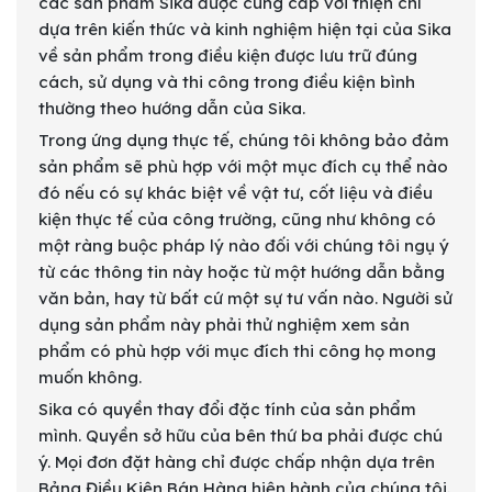
các sản phẩm Sika được cung cấp với thiện chí
dựa trên kiến thức và kinh nghiệm hiện tại của Sika
về sản phẩm trong điều kiện được lưu trữ đúng
cách, sử dụng và thi công trong điều kiện bình
thường theo hướng dẫn của Sika.
Trong ứng dụng thực tế, chúng tôi không bảo đảm
sản phẩm sẽ phù hợp với một mục đích cụ thể nào
đó nếu có sự khác biệt về vật tư, cốt liệu và điều
kiện thực tế của công trường, cũng như không có
một ràng buộc pháp lý nào đối với chúng tôi ngụ ý
từ các thông tin này hoặc từ một hướng dẫn bằng
văn bản, hay từ bất cứ một sự tư vấn nào. Người sử
dụng sản phẩm này phải thử nghiệm xem sản
phẩm có phù hợp với mục đích thi công họ mong
muốn không.
Sika có quyền thay đổi đặc tính của sản phẩm
mình. Quyền sở hữu của bên thứ ba phải được chú
ý. Mọi đơn đặt hàng chỉ được chấp nhận dựa trên
Bảng Điều Kiện Bán Hàng hiện hành của chúng tôi.