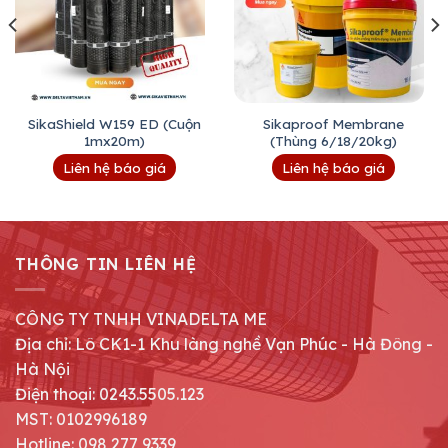
SikaShield W159 ED (Cuộn
Sikaproof Membrane
1mx20m)
(Thùng 6/18/20kg)
Liên hệ báo giá
Liên hệ báo giá
THÔNG TIN LIÊN HỆ
CÔNG TY TNHH VINADELTA ME
Địa chỉ: Lô CK1-1 Khu làng nghề Vạn Phúc - Hà Đông -
Hà Nội
Điện thoại: 0243.5505.123
MST: 0102996189
Hotline: 098 277 9339