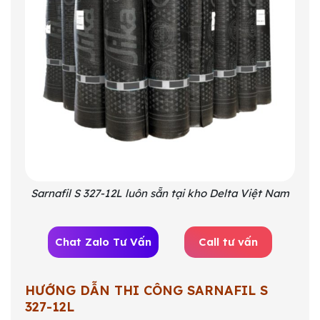
Sarnafil S 327-12L luôn sẵn tại kho Delta Việt Nam
Chat Zalo Tư Vấn
Call tư vấn
HƯỚNG DẪN THI CÔNG SARNAFIL S
327-12L