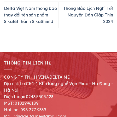
Delta Việt Nam thông báo
Thông Báo Lịch Nghỉ Tết
thay đổi tên sản phẩm
Nguyên Đán Giáp Thìn
SikaBit thành SikaShield
2024
THÔNG TIN LIÊN HỆ
CÔNG TY TNHH VINADELTA ME
Địa chỉ: Lô CK1-1 Khu làng nghề Vạn Phúc - Hà Đông -
Hà Nội
Điện thoại: 0243.5505.123
MST: 0102996189
Hotline: 098 277 9339
Mail: vinadelta.me@gmail.com