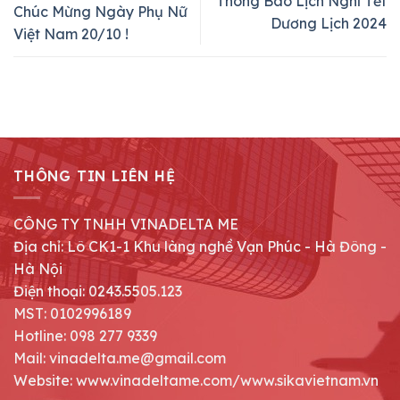
Thông Báo Lịch Nghỉ Tết
Chúc Mừng Ngày Phụ Nữ
Dương Lịch 2024
Việt Nam 20/10 !
THÔNG TIN LIÊN HỆ
CÔNG TY TNHH VINADELTA ME
Địa chỉ: Lô CK1-1 Khu làng nghề Vạn Phúc - Hà Đông -
Hà Nội
Điện thoại: 0243.5505.123
MST: 0102996189
Hotline: 098 277 9339
Mail: vinadelta.me@gmail.com
Website: www.vinadeltame.com/www.sikavietnam.vn