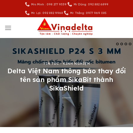
Skip
Mrs Minh : 098 277 9339
Mr Dũng: 092 882 6899
to
Mr. Lợi: 092 882 9968
Mr. Thắng: 0977 969 085
content
TIN TỨC - KINH NGHIỆM
Delta Việt Nam thông báo thay đổi
tên sản phẩm SikaBit thành
SikaShield