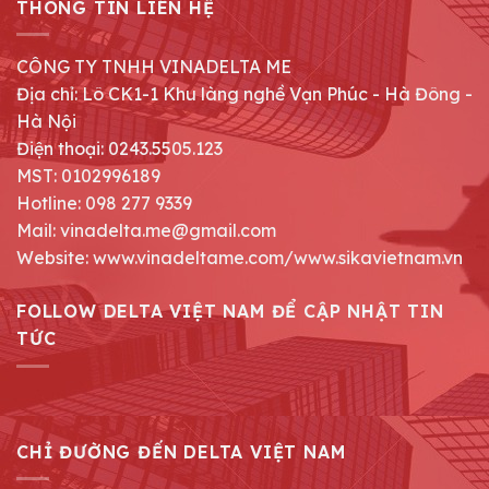
THÔNG TIN LIÊN HỆ
CÔNG TY TNHH VINADELTA ME
Địa chỉ: Lô CK1-1 Khu làng nghề Vạn Phúc - Hà Đông -
Hà Nội
Điện thoại: 0243.5505.123
MST: 0102996189
Hotline: 098 277 9339
Mail: vinadelta.me@gmail.com
Website: www.vinadeltame.com/www.sikavietnam.vn
FOLLOW DELTA VIỆT NAM ĐỂ CẬP NHẬT TIN
TỨC
CHỈ ĐƯỜNG ĐẾN DELTA VIỆT NAM