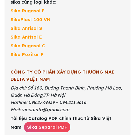
sika cùng loại khác:
Sika Rugasol F
SikaPlast 100 VN
Sika Antisol S
Sika Antisol E
Sika Rugasol C
Sika Poxitar F
CÔNG TY CỔ PHẦN XÂY DỰNG THƯƠNG MẠI
DELTA VIỆT NAM
Địa chỉ: Số 180, Đường Thanh Bình, Phường Mộ Lao,
Quận Hà Đông,TP Hà Nội
Hotline: 098.277.9339 – 094.211.3616
Mail: vinadelta@gmail.com
Tài liệu Catalog PDF chính thức từ Sika Việt
Nam:
Sika Separol PDF