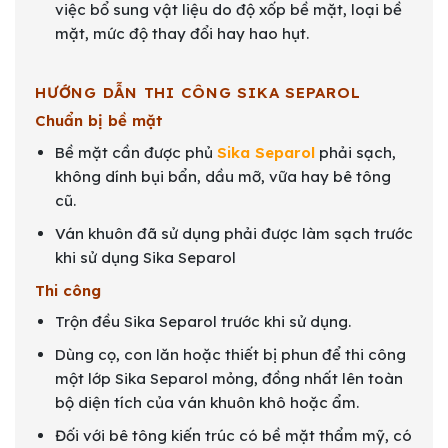
việc bổ sung vật liệu do độ xốp bề mặt, loại bề
mặt, mức độ thay đổi hay hao hụt.
HƯỚNG DẪN THI CÔNG SIKA SEPAROL
Chuẩn bị bề mặt
Bề mặt cần được phủ
Sika Separol
phải sạch,
không dính bụi bẩn, dầu mỡ, vữa hay bê tông
cũ.
Ván khuôn đã sử dụng phải được làm sạch trước
khi sử dụng Sika Separol
Thi công
Trộn đều Sika Separol trước khi sử dụng.
Dùng cọ, con lăn hoặc thiết bị phun để thi công
một lớp Sika Separol mỏng, đồng nhất lên toàn
bộ diện tích của ván khuôn khô hoặc ẩm.
Đối với bê tông kiến trúc có bề mặt thẩm mỹ, có