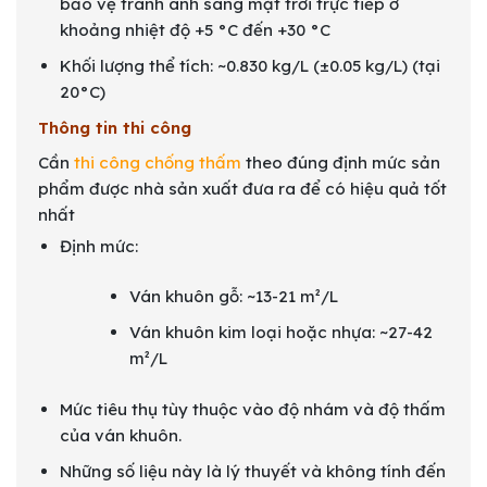
bảo vệ tránh ánh sáng mặt trời trực tiếp ở
khoảng nhiệt độ +5 °C đến +30 °C
Khối lượng thể tích: ~0.830 kg/L (±0.05 kg/L) (tại
20°C)
Thông tin thi công
Cần
thi công chống thấm
theo đúng định mức sản
phẩm được nhà sản xuất đưa ra để có hiệu quả tốt
nhất
Định mức:
Ván khuôn gỗ: ~13-21 m²/L
Ván khuôn kim loại hoặc nhựa: ~27-42
m²/L
Mức tiêu thụ tùy thuộc vào độ nhám và độ thấm
của ván khuôn.
Những số liệu này là lý thuyết và không tính đến